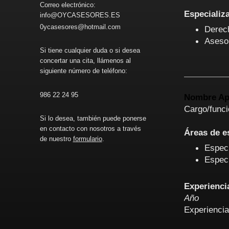
Correo electrónico:
Especializ
info@OYCASESORES.ES
0ycasesores@hotmail.com
Derech
Aseso
Si tiene cualquier duda o si desea
concertar una cita, llámenos al
siguiente número de teléfono:
986 22 24 95
Nombre Ap
Cargo/funci
Si lo desea, también puede ponerse
en contacto con nosotros a través
Áreas de e
de nuestro
formulario
.
Especi
Especi
Experienci
Año
Experiencia