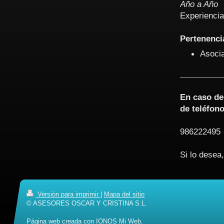
Año a Año
Experiencia
Pertenenci
Asocia
En caso de 
de teléfono
986222495
Si lo desea
Versión para imprimir
|
Mapa del sitio
© ASESORES OSCAR Y CRISTINA S.L.
Página web creada con
IONOS Mi Web
.